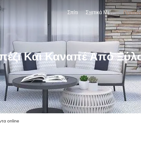
Σπίτι
Σχετικά Με Εμάς
Προϊόν
πέζι Και Καναπέ Από Ξύλο
ντα online