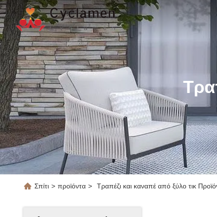
Τρα
Σπίτι
>
προϊόντα
>
Τραπέζι και καναπέ από ξύλο τικ Προϊό