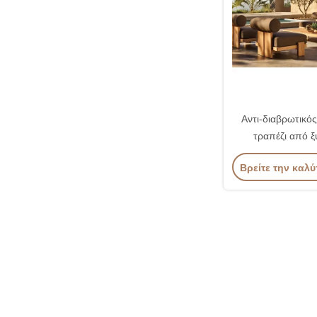
Αντι-διαβρωτικός
τραπέζι από ξύ
υπαίθριους χώρο
Βρείτε την καλύ