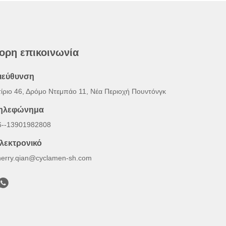
ορη επικοινωνία
ιεύθυνση
τίριο 46, Δρόμο Ντεμπάο 11, Νέα Περιοχή Πουντόνγκ
ηλεφώνημα
6--13901982808
λεκτρονικό
herry.qian@cyclamen-sh.com