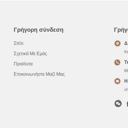
Γρήγορη σύνδεση
Γρήγ
Σπίτι
Δ
Κ
Σχετικά Με Εμάς
Τ
Προϊόντα
8
Επικοινωνήστε Μαζί Μας
Η
c