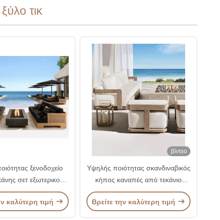
ξύλο τικ
βίντεο
οιότητας ξενοδοχείο
Υψηλής ποιότητας σκανδιναβικός
άνης σετ εξωτερικού
κήπος καναπές από τεκάνιο
ητο υφασμένο σχοινί
καρέκλες σαλόνι για εξωτερικά
ην καλύτερη τιμή
Βρείτε την καλύτερη τιμή
 καναπέ και έπιπλα
έπιπλα βίλας θέρετρο
τραπεζιού