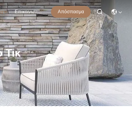
Επικοινωνήστε Μαζί Μας
Απόσπασμα
τα
 Τικ