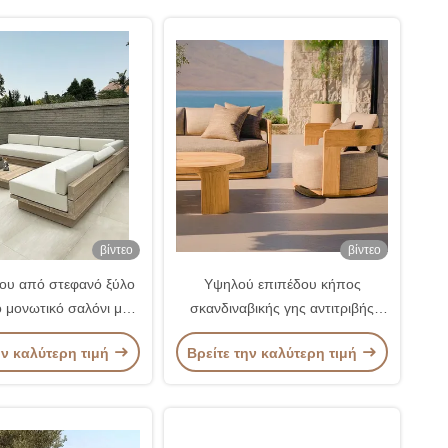
βίντεο
βίντεο
ου από στεφανό ξύλο
Υψηλού επιπέδου κήπος
ό μονωτικό σαλόνι με
σκανδιναβικής γης αντιτριβής
ξιλάρι σφουγγαριού
καναπέ από τικ για εξωτερικά
ην καλύτερη τιμή
Βρείτε την καλύτερη τιμή
έπιπλα βίλας θέρετρο