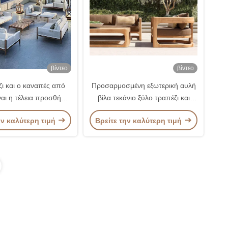
βίντεο
βίντεο
ζι και ο καναπές από
Προσαρμοσμένη εξωτερική αυλή
ίναι η τέλεια προσθήκη
βίλα τεκάνιο ξύλο τραπέζι και
λογή σου επίπλων.
καναπέ για τον κήπο ελεύθερο
ην καλύτερη τιμή
Βρείτε την καλύτερη τιμή
χρόνο