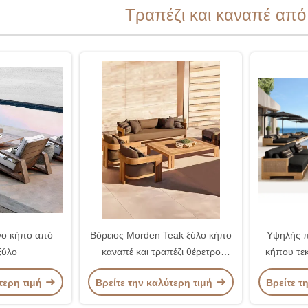
Τραπέζι και καναπέ από 
νο κήπο από
Βόρειος Morden Teak ξύλο κήπο
Υψηλής π
ξύλο
καναπέ και τραπέζι θέρετρο
κήπου τεκ
Εγκατάσταση εξωτερικών
χειροποί
τερη τιμή
Βρείτε την καλύτερη τιμή
Βρείτε τ
επίπλων
τεκάνης