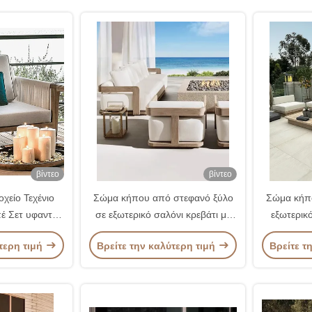
βίντεο
βίντεο
χείο Τεχένιο
Σώμα κήπου από στεφανό ξύλο
Σώμα κήπ
πέ Σετ υφαντό
σε εξωτερικό σαλόνι κρεβάτι με
εξωτερικ
 έπιπλα κήπου
υψηλό μαξιλάρι σφουγγάρι
υψηλό μα
τερη τιμή
Βρείτε την καλύτερη τιμή
Βρείτε τ