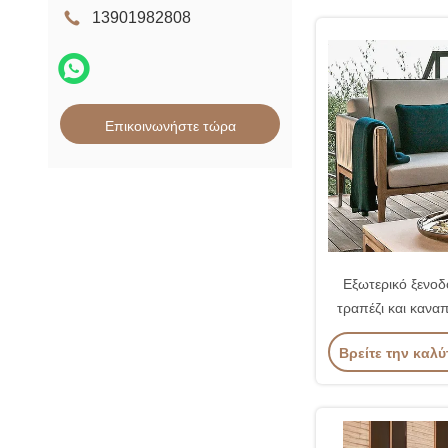
13901982808
Επικοινωνήστε τώρα
Εξωτερικό ξενοδο
τραπέζι και κανα
σχοινί Καναπέ για
Βρείτε την καλύ