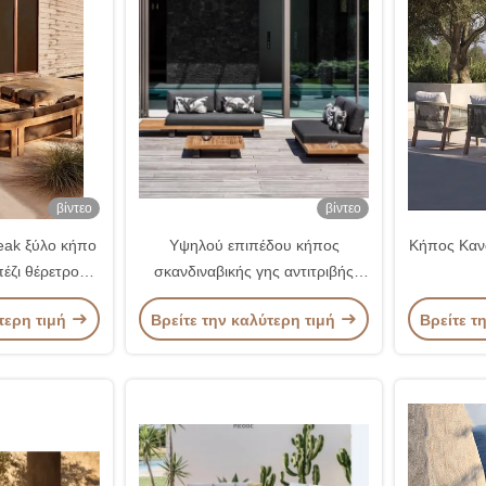
βίντεο
βίντεο
eak ξύλο κήπο
Υψηλού επιπέδου κήπος
Κήπος Καν
έζι θέρετρο
σκανδιναβικής γης αντιτριβής
εξωτερικών
καναπέ από τικ για εξωτερικά
τερη τιμή
Βρείτε την καλύτερη τιμή
Βρείτε τ
ων
έπιπλα βίλας θέρετρο