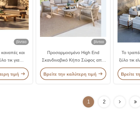
βίντεο
βίντεο
 καναπές και
Προσαρμοσμένο High End
Το τραπέ
λο τικ για
Σκανδιναβικό Κήπο Σώφος από
ξύλο τικ ε
υς διαβίωσης
Μακρύ Ξύλο Σετ Εξωτερικών
στη συλ
τερη τιμή
Βρείτε την καλύτερη τιμή
Βρείτε τ
Θρέλων
1
2