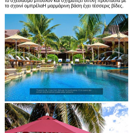
το σχεδιασμό μπουλόν και σχηματίζει διπλή προστασία με
το σχοινί ομπρέλαΗ μαρμάρινη βάση έχει τέσσερις βίδες.