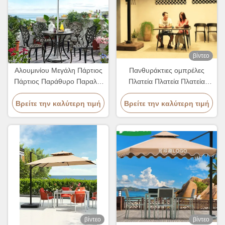
βίντεο
Αλουμινίου Μεγάλη Πάρτιος
Πανθυράκτιες ομπρέλες
Πάρτιος Παράθυρο Παραλία
Πλατεία Πλατεία Πλατεία
Ηλιακό Παροσόλ Στύλος
Παράσιτα με φως LED και
Βρείτε την καλύτερη τιμή
Σταθμός Παράθυρο 2.7M
προσαρμοσμένο λογότυπο
Βρείτε την καλύτερη τιμή
βίντεο
βίντεο