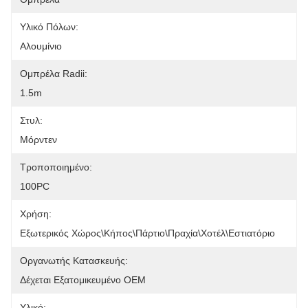
Υλικό Πόλων:
Αλουμίνιο
Ομπρέλα Radii:
1.5m
Στυλ:
Μόρντεν
Τροποποιημένο:
100PC
Χρήση:
Εξωτερικός Χώρος\Κήπος\Πάρτιο\Πραχία\Χοτέλ\Εστιατόριο
Οργανωτής Κατασκευής:
Δέχεται Εξατομικευμένο OEM
Υλικό: