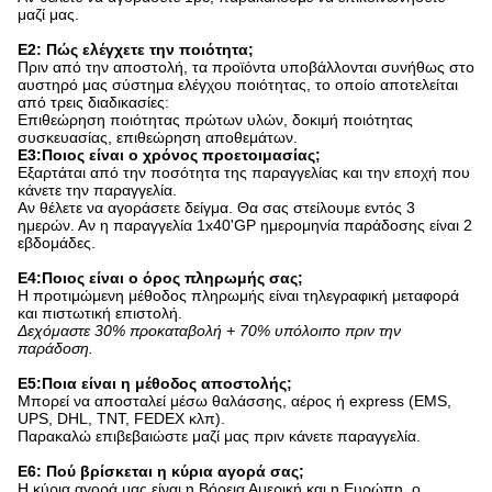
μαζί μας.
Ε2: Πώς ελέγχετε την ποιότητα;
Πριν από την αποστολή, τα προϊόντα υποβάλλονται συνήθως στο
αυστηρό μας σύστημα ελέγχου ποιότητας, το οποίο αποτελείται
από τρεις διαδικασίες:
Επιθεώρηση ποιότητας πρώτων υλών, δοκιμή ποιότητας
συσκευασίας, επιθεώρηση αποθεμάτων.
Ε3:Ποιος είναι ο χρόνος προετοιμασίας;
Εξαρτάται από την ποσότητα της παραγγελίας και την εποχή που
κάνετε την παραγγελία.
Αν θέλετε να αγοράσετε δείγμα. Θα σας στείλουμε εντός 3
ημερών. Αν η παραγγελία 1x40'GP ημερομηνία παράδοσης είναι 2
εβδομάδες.
Ε4:Ποιος είναι ο όρος πληρωμής σας;
Η προτιμώμενη μέθοδος πληρωμής είναι τηλεγραφική μεταφορά
και πιστωτική επιστολή.
Δεχόμαστε 30% προκαταβολή + 70% υπόλοιπο πριν την
παράδοση.
Ε5:Ποια είναι η μέθοδος αποστολής;
Μπορεί να αποσταλεί μέσω θαλάσσης, αέρος ή express (EMS,
UPS, DHL, TNT, FEDEX κλπ).
Παρακαλώ επιβεβαιώστε μαζί μας πριν κάνετε παραγγελία.
Ε6: Πού βρίσκεται η κύρια αγορά σας;
Η κύρια αγορά μας είναι η Βόρεια Αμερική και η Ευρώπη, ο