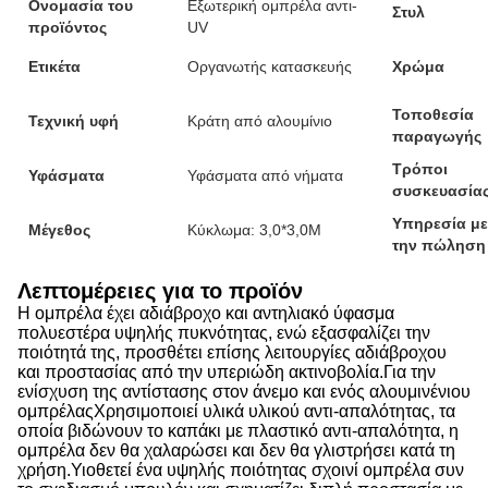
Ονομασία του
Εξωτερική ομπρέλα αντι-
Στυλ
προϊόντος
UV
Ετικέτα
Οργανωτής κατασκευής
Χρώμα
Τοποθεσία
Τεχνική υφή
Κράτη από αλουμίνιο
παραγωγής
Τρόποι
Υφάσματα
Υφάσματα από νήματα
συσκευασία
Υπηρεσία με
Μέγεθος
Κύκλωμα: 3,0*3,0M
την πώληση
Λεπτομέρειες για το προϊόν
Η ομπρέλα έχει αδιάβροχο και αντηλιακό ύφασμα
πολυεστέρα υψηλής πυκνότητας, ενώ εξασφαλίζει την
ποιότητά της, προσθέτει επίσης λειτουργίες αδιάβροχου
και προστασίας από την υπεριώδη ακτινοβολία.Για την
ενίσχυση της αντίστασης στον άνεμο και ενός αλουμινένιου
ομπρέλαςΧρησιμοποιεί υλικά υλικού αντι-απαλότητας, τα
οποία βιδώνουν το καπάκι με πλαστικό αντι-απαλότητα, η
ομπρέλα δεν θα χαλαρώσει και δεν θα γλιστρήσει κατά τη
χρήση.Υιοθετεί ένα υψηλής ποιότητας σχοινί ομπρέλα συν