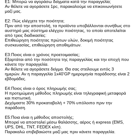
Ε1: Μπορώ να αγοράσω δείγματα κατά την παραγγελία;
Αν θέλετε να αγοράσετε 1pc, παρακαλούμε να επικοινωνήσετε
μαζί μας.
Ε2: Πώς ελέγχετε την ποιότητα;
Πριν από την αποστολή, τα προϊόντα υποβάλλονται συνήθως στο
αυστηρό μας σύστημα ελέγχου ποιότητας, το οποίο αποτελείται
από τρεις διαδικασίες:
Επιθεώρηση ποιότητας πρώτων υλών, δοκιμή ποιότητας
συσκευασίας, επιθεώρηση αποθεμάτων.
Ε3:Ποιος είναι ο χρόνος προετοιμασίας;
Εξαρτάται από την ποσότητα της παραγγελίας και την εποχή που
κάνετε την παραγγελία.
Αν θέλετε να αγοράσετε δείγμα. Θα σας στείλουμε εντός 3
ημερών. Αν η παραγγελία 1x40'GP ημερομηνία παράδοσης είναι 2
εβδομάδες.
Ε4:Ποιος είναι ο όρος πληρωμής σας;
Η προτιμώμενη μέθοδος πληρωμής είναι τηλεγραφική μεταφορά
και πιστωτική.
Δεχόμαστε 30% προκαταβολή + 70% υπόλοιπο πριν την
παράδοση.
Ε5:Ποια είναι η μέθοδος αποστολής;
Μπορεί να αποσταλεί μέσω θαλάσσης, αέρος ή express (EMS,
UPS, DHL, TNT, FEDEX κλπ).
Παρακαλώ επιβεβαιώστε μαζί μας πριν κάνετε παραγγελία.