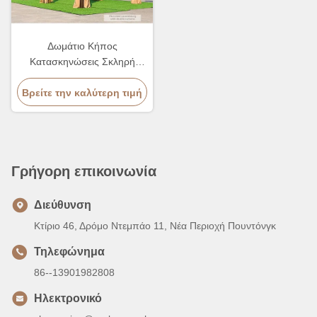
Δωμάτιο Κήπος
Κατασκηνώσεις Σκληρή
Πάνω Περγόλα Καταστήματα
Βρείτε την καλύτερη τιμή
Γκαζέμπο Τέντα
365*600*292cm
Γρήγορη επικοινωνία
Διεύθυνση
Κτίριο 46, Δρόμο Ντεμπάο 11, Νέα Περιοχή Πουντόνγκ
Τηλεφώνημα
86--13901982808
Ηλεκτρονικό