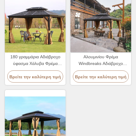
180 γραμμάρια Αδιάβροχο
Αλουμινίου Φρέμα
ύφασμα Χάλυβα Φρέμα
Windbreaks Αδιάβροχο
Γκαζέβο με κουρτίνες
Gazebo Canopy με σκληρή
Βρείτε την καλύτερη τιμή
3,0x3,0m
Βρείτε την καλύτερη τιμή
κορυφή 3 * 4m