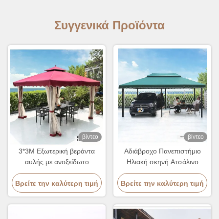
Συγγενικά Προϊόντα
βίντεο
βίντεο
3*3M Εξωτερική βεράντα
Αδιάβροχο Πανεπιστήμιο
αυλής με ανοξείδωτο
Ηλιακή σκηνή Ατσάλινο
στρώμα από χάλυβα
πλαίσιο Γκαζέβο 3*6m Για
Βρείτε την καλύτερη τιμή
Βρείτε την καλύτερη τιμή
εξωτερικές δραστηριότητες