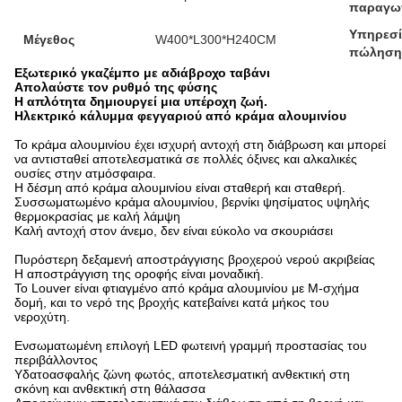
παραγω
Υπηρεσί
Μέγεθος
W400*L300*H240CM
πώληση
Εξωτερικό γκαζέμπο με αδιάβροχο ταβάνι
Απολαύστε τον ρυθμό της φύσης
Η απλότητα δημιουργεί μια υπέροχη ζωή.
Ηλεκτρικό κάλυμμα φεγγαριού από κράμα αλουμινίου
Το κράμα αλουμινίου έχει ισχυρή αντοχή στη διάβρωση και μπορεί
να αντισταθεί αποτελεσματικά σε πολλές όξινες και αλκαλικές
ουσίες στην ατμόσφαιρα.
Η δέσμη από κράμα αλουμινίου είναι σταθερή και σταθερή.
Συσσωματωμένο κράμα αλουμινίου, βερνίκι ψησίματος υψηλής
θερμοκρασίας με καλή λάμψη
Καλή αντοχή στον άνεμο, δεν είναι εύκολο να σκουριάσει
Πυρόστερη δεξαμενή αποστράγγισης βροχερού νερού ακριβείας
Η αποστράγγιση της οροφής είναι μοναδική.
Το Louver είναι φτιαγμένο από κράμα αλουμινίου με M-σχήμα
δομή, και το νερό της βροχής κατεβαίνει κατά μήκος του
νεροχύτη.
Ενσωματωμένη επιλογή LED φωτεινή γραμμή προστασίας του
περιβάλλοντος
Υδατοασφαλής ζώνη φωτός, αποτελεσματική ανθεκτική στη
σκόνη και ανθεκτική στη θάλασσα