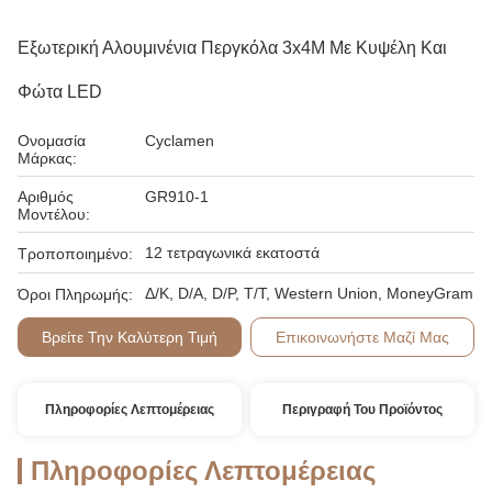
Εξωτερική Αλουμινένια Περγκόλα 3x4M Με Κυψέλη Και
Φώτα LED
Ονομασία
Cyclamen
Μάρκας:
Αριθμός
GR910-1
Μοντέλου:
12 τετραγωνικά εκατοστά
Τροποποιημένο:
Δ/Κ, D/Α, D/P, T/T, Western Union, MoneyGram
Όροι Πληρωμής:
Βρείτε Την Καλύτερη Τιμή
Επικοινωνήστε Μαζί Μας
Πληροφορίες Λεπτομέρειας
Περιγραφή Του Προϊόντος
Πληροφορίες Λεπτομέρειας