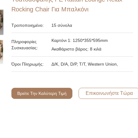
Rocking Chair Για Μπαλκόνι
Τροποποιημένο:
15 σύνολα
Καρτόνι 1: 1250*355*595mm
Πληροφορίες
Συσκευασίας:
Ακαθάριστο βάρος: 8 κιλά
Όροι Πληρωμής:
Δ/Κ, D/Α, D/P, T/T, Western Union,
Επικοινωνήστε Τώρα
Βρείτε Την Καλύτερη Τιμή