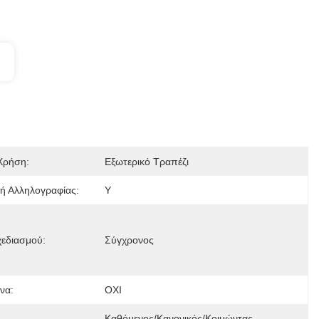
Χρήση:
Εξωτερικό Τραπέζι
ή Αλληλογραφίας:
Y
χεδιασμού:
Σύγχρονος
να:
ΟΧΙ
Καθόμενος/Κανονικός/Κοιμώντας