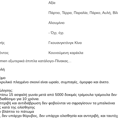
Αξία
Πάρτιο, Τέρρα, Παραλία, Πάρκο, Αυλή, Βίλ
Αλουμίνιο
- Όχι, όχι.
γής
Γκουανγκτόνγκ Κίνα
όντος
Κουνούμενη καρέκλα
men εξωτερικά έπιπλα κατάλογο-Πίνακας...
υλή
ξιμο
κρυλικό πλεγμένο σκοινί είναι ωραίο, συμπαγές, όμορφο και άνετο.
ώλησης:
ίσω 15 ασφαλή γωνία μετά από 5000 δοκιμές τρέμουλα τρέμουλα δεν 
διαθέσιμο για 10 χρόνια.
τιτριβή και αντιδιάβρωση δεν φοβούνται να σφραγίσουν τα μπαλκόνια
 κατά της ολίσθησης
ν βλάπτει το πάτωμα
 δεν υπάρχει θόρυβος, δεν υπάρχει ολισθησία και αντιτριβή, και ταυτό