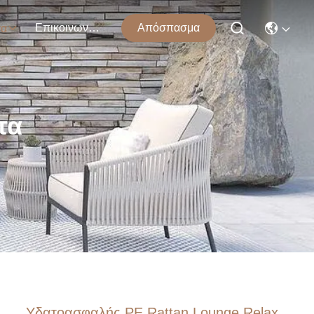
Επικοινωνήστε Μαζί Μας
Απόσπασμα
τα
τα
Υδατοασφαλής PE Rattan Lounge Relax