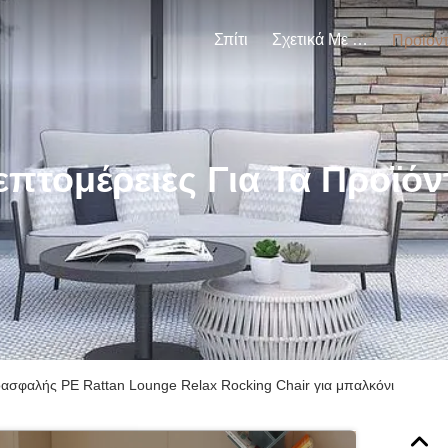
Σπίτι
Σχετικά Με Εμάς
Προϊόν
επτομέρειες Για Τα Προϊόν
ασφαλής PE Rattan Lounge Relax Rocking Chair για μπαλκόνι