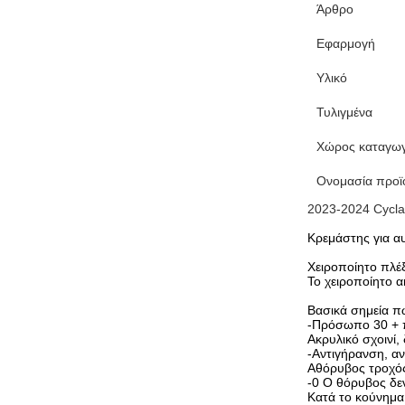
Άρθρο
Εφαρμογή
Υλικό
Τυλιγμένα
Χώρος καταγω
Ονομασία προϊ
2023-2024 Cycla
Κρεμάστης για α
Χειροποίητο πλέ
Το χειροποίητο α
Βασικά σημεία π
-Πρόσωπο 30 + π
Ακρυλικό σχοινί, 
-Αντιγήρανση, αν
Αθόρυβος τροχός
-0 Ο θόρυβος δε
Κατά το κούνημα,