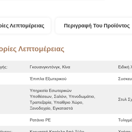
ίες Λεπτομέρειας
Περιγραφή Του Προϊόντος
ρίες Λεπτομέρειας
γής:
Γκουανγκντόνγκ, Κίνα
Ειδική 
Έπιπλα Εξωτερικού
Συσκευ
Υπηρεσία Εσωτερικών 
Υποθέσεων, Σαλόνι, Υπνοδωμάτιο, 
Στυλ Σ
Τραπεζαρία, Υπαίθριο Χώρο, 
Ξενοδοχείο, Εγκαταστά
Ρατάνιο PE
Τυλιγμέ
όντος:
Κρεμαστή Καρέκλα Από Ξύλο
Χρήση: