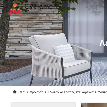
Λ
Σπίτι
>
προϊόντα
>
Εξωτερικό τραπέζι και καρέκλα
>
Υδατο