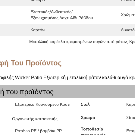
Ελαστικός/Ανθεκτικός/
Χρώμα
Εξονυχισμένος Δαχτυλίδι Ράβδου
Καρτόνι
Δυνατό
Μεταλλική καρέκλα κρεμασμένων αυγών από ράταν
, 
Κρ
φή Του Προϊόντος
φιλής Wicker Patio Εξωτερική μεταλλική ράταν καλάθι αυγό κ
ή του προϊόντος
Εξωτερικό Κουνούμενο Κουτί
Στυλ
Καρέ
Χρώμα
Σίτο
Οργανωτής κατασκευής
Τοποθεσία
Ρατάνιο PE / βαμβάκι PP
Επα