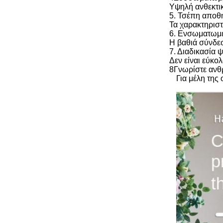
Υψηλή ανθεκτικ
5. Τσέπη αποθή
Τα χαρακτηριστι
6. Ενσωματωμέ
Η βαθιά σύνδεσ
7. Διαδικασία
Δεν είναι εύκο
8Γνωρίστε ανθ
Για μέλη της