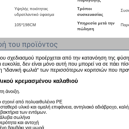
παραγωγής
Υψηλής ποιότητας
Τρόποι
Συσκ
υδρατλαντικό ύφασμα
συσκευασίας
Υπηρεσία μετά την
105*198CM
Παρο
πώληση
ή του προϊόντος
ου σχεδιασμού προέρχεται από την κατανόηση της φύσης,
 ευκολία, δεν είναι μόνο αυτή που μπορεί να σε πάει πί
 η "ιδανική φωλιά" των περισσότερων κοριτσιών που πρα
λικού κρεμασμένου καλαθιού
η άνοιξη.
 σχοινί από πολυαιθυλένιο PE
σταθερό υλικό και ομαλή επιφάνεια, αντηλιακό αδιάβροχο, καλή 
 βακτήρια των εντόμων.
χάλυβα σωλήνα
ερότητα και αντοχή
νο βαμβάκι για μωρά