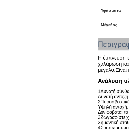
Υφάσματα
Μέγεθος
Περιγραφ
Η έμπνευση τ
χαλάρωση και
μεγάλο.Είναι
Ανάλυση υ
1Δυνατή σύνθετ
Δυνατή αντοχή
2Πυροσβεστικό
Υψηλή αντοχή, 
Δεν φοβάται τα
3Ζωγραφίστε 
Σημαντική σταθ
4Συσσωματωμέ