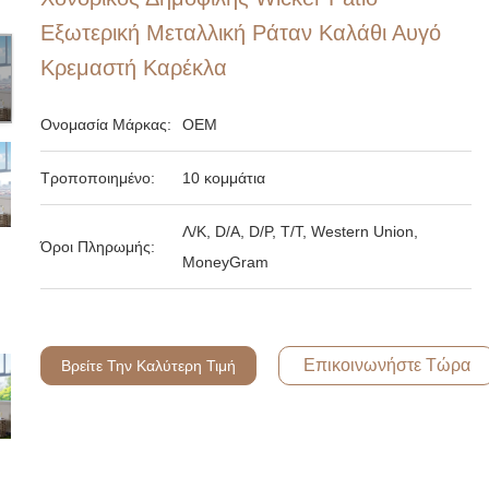
Εξωτερική Μεταλλική Ράταν Καλάθι Αυγό
Κρεμαστή Καρέκλα
Ονομασία Μάρκας:
OEM
Τροποποιημένο:
10 κομμάτια
Λ/Κ, D/A, D/P, T/T, Western Union,
Όροι Πληρωμής:
MoneyGram
Επικοινωνήστε Τώρα
Βρείτε Την Καλύτερη Τιμή