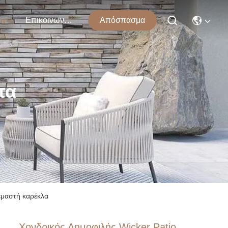
Επικοινωνήστε Μαζί Μας
Απόσπασμα
τα
τα
ρεμαστή καρέκλα
Χονδρικός Δημοφιλής Wicker Patio