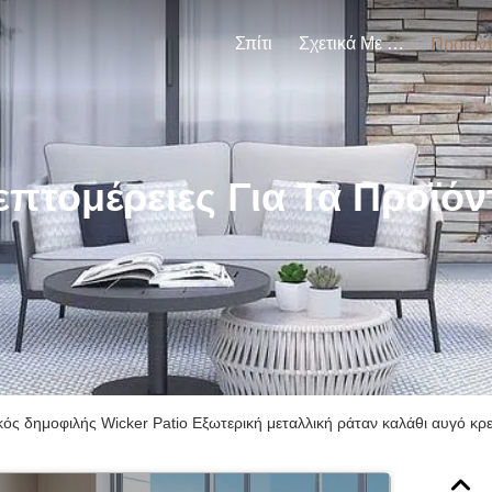
Σπίτι
Σχετικά Με Εμάς
Προϊόν
επτομέρειες Για Τα Προϊόν
κός δημοφιλής Wicker Patio Εξωτερική μεταλλική ράταν καλάθι αυγό κ