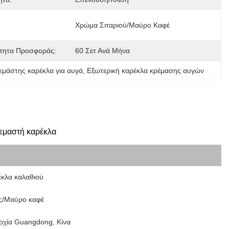
:
Χρώμα Σιταριού/Μαύρο Καφέ
τητα Προσφοράς:
60 Σετ Ανά Μήνα
εμάστης καρέκλα για αυγά
, 
Εξωτερική καρέκλα κρέμασης αυγών
ρεμαστή καρέκλα
κλα καλαθιού
ς/Μαύρο καφέ
ρχία Guangdong, Κίνα