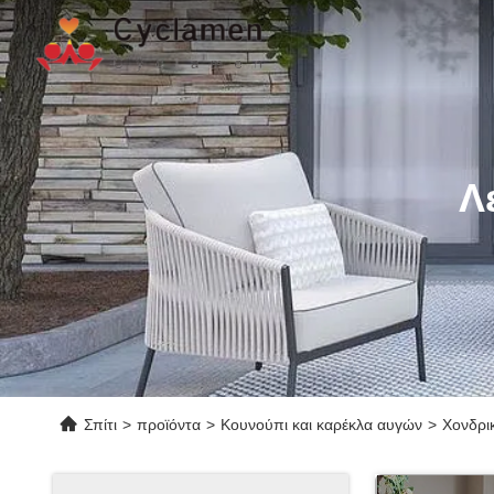
Λ
Σπίτι
>
προϊόντα
>
Κουνούπι και καρέκλα αυγών
>
Χονδρι