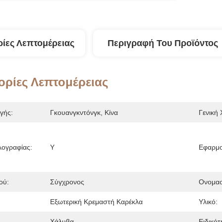
ίες Λεπτομέρειας
Περιγραφή Του Προϊόντος
ρίες Λεπτομέρειας
γής:
Γκουανγκντόνγκ, Κίνα
Γενική
λογραφίας:
Y
Εφαρμο
ού:
Σύγχρονος
Ονομασ
Εξωτερική Κρεμαστή Καρέκλα
Υλικό:
Χάλυβα
Ειδικότ