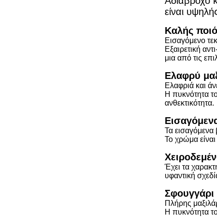
Αδιάβροχο κ
είναι υψηλή
Καλής ποιό
Εισαγόμενο τεκ
Εξαιρετική αντ
μια από τις επ
Ελαφρύ μαξ
Ελαφριά και ά
Η πυκνότητα το
ανθεκτικότητα.
Εισαγόμεν
Τα εισαγόμενα 
Το χρώμα είναι
Χειροδεμέν
Έχει τα χαρακτ
υφαντική σχεδί
Σφουγγάρι
Πλήρης μαξιλά
Η πυκνότητα το