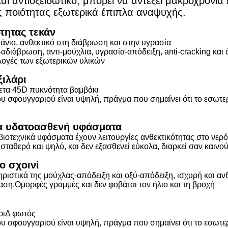
αι αντιοξειδωτικό, μπορεί να αντέξει μακροχρόνια
ς ποιότητας εξωτερικά έπιπλα αναψυχής.
τητας τεκάν
άνιο, ανθεκτικό στη διάβρωση και στην υγρασία
ι-αδιάβρωση, αντι-μούχλια, υγρασία-απόδειξη, anti-cracking και
ιλογές των εξωτερικών υλικών
ιλάρι
νετα 45D πυκνότητα βαμβάκι
υ σφουγγαριού είναι υψηλή, πράγμα που σημαίνει ότι το εσωτερι
α υδατοασθενή υφάσματα
βιοτεχνικά υφάσματα έχουν λειτουργίες ανθεκτικότητας στο νερό 
 σταθερό και ψηλό, και δεν εξασθενεί εύκολα, διαρκεί σαν καινο
ο σχοινί
ηριστικά της μούχλας-απόδειξη και οξύ-απόδειξη, ισχυρή και ανθε
αση.Ομορφές γραμμές και δεν φοβάται τον ήλιο και τη βροχή
ρι
Δ φωτός
υ σφουγγαριού είναι υψηλή, πράγμα που σημαίνει ότι το εσωτερι