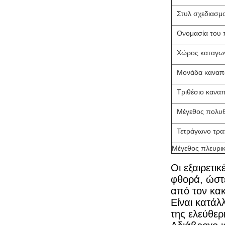
Στυλ σχεδιασμ
Ονομασία του 
Χώρος καταγω
Μονάδα καναπέ
Τριθέσιο κανα
Μέγεθος πολυ
Τετράγωνο τρα
Μέγεθος πλευρικ
Οι εξαιρετι
φθορά, ώστ
από τον κακ
Είναι κατάλ
της ελεύθερ