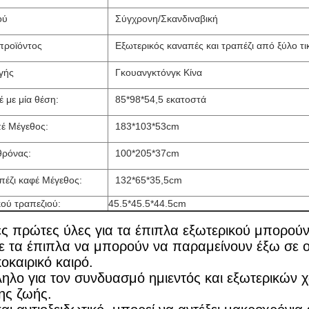
ού
Σύγχρονη/Σκανδιναβική
προϊόντος
Εξωτερικός καναπές και τραπέζι από ξύλο τι
γής
Γκουανγκτόνγκ Κίνα
 με μία θέση:
85*98*54,5 εκατοστά
πέ Μέγεθος:
183*103*53cm
θρόνας:
100*205*37cm
πέζι καφέ Μέγεθος:
132*65*35,5cm
ού τραπεζιού:
45.5*45.5*44.5cm
κές πρώτες ύλες για τα έπιπλα εξωτερικού μπορο
ε τα έπιπλα να μπορούν να παραμείνουν έξω σε ο
οκαιρικό καιρό.
ληλο για τον συνδυασμό ημιεντός και εξωτερικών 
ης ζωής.