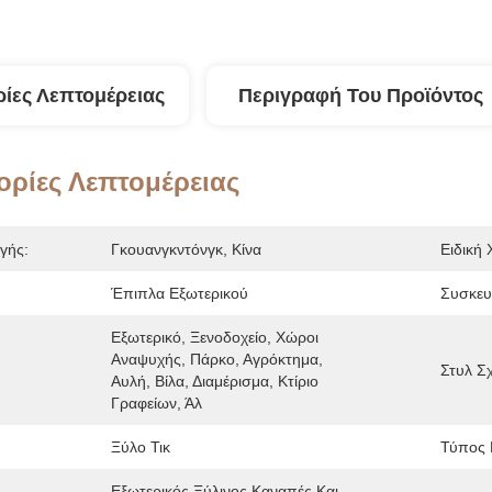
ίες Λεπτομέρειας
Περιγραφή Του Προϊόντος
ρίες Λεπτομέρειας
γής:
Γκουανγκντόνγκ, Κίνα
Ειδική 
Έπιπλα Εξωτερικού
Συσκευ
Εξωτερικό, Ξενοδοχείο, Χώροι 
Αναψυχής, Πάρκο, Αγρόκτημα, 
Στυλ Σ
Αυλή, Βίλα, Διαμέρισμα, Κτίριο 
Γραφείων, Άλ
Ξύλο Τικ
Τύπος 
Εξωτερικός Ξύλινος Καναπές Και 