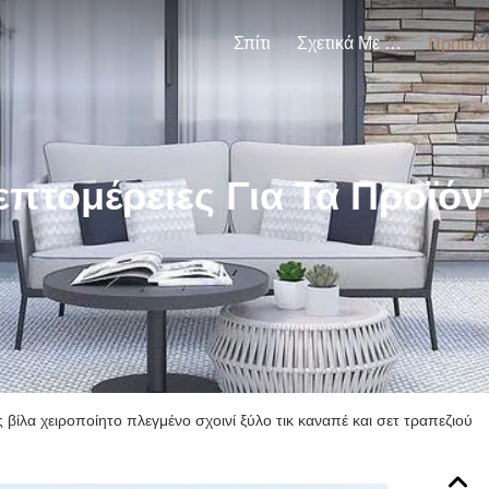
Σπίτι
Σχετικά Με Εμάς
Προϊόν
επτομέρειες Για Τα Προϊόν
βίλα χειροποίητο πλεγμένο σχοινί ξύλο τικ καναπέ και σετ τραπεζιού