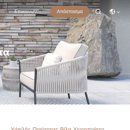
Επικοινωνήστε Μαζί Μας
Απόσπασμα
τα
τα
Υψηλής Ποιότητας Βίλα Χειροποίητο