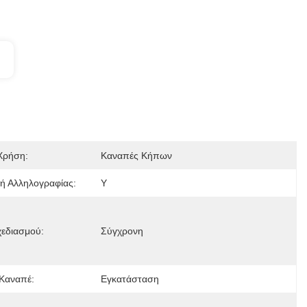
Χρήση:
Καναπές Κήπων
ή Αλληλογραφίας:
Y
χεδιασμού:
Σύγχρονη
Καναπέ:
Εγκατάσταση