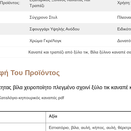
Προϊόντος:
Χρήση:
Τραπέζι
Σύγχρονο Στυλ
Πλεονε
Σφουγγάρι Υψηλής Ανόδου
Ειδικότ
Χρώμα Γκρι/Λογκ
Δυνατό
Καναπέ και τραπέζι από ξύλο τικ
, 
Βίλα ξύλινο καναπέ σε
φή Του Προϊόντος
τας βίλα χειροποίητο πλεγμένο σχοινί ξύλο τικ καναπέ 
αταλόγιο-κηπουρικός καναπές.pdf
Αξία
Εστιατόριο, βίλα, αυλή, κήπος, αυλή, θέρετρ