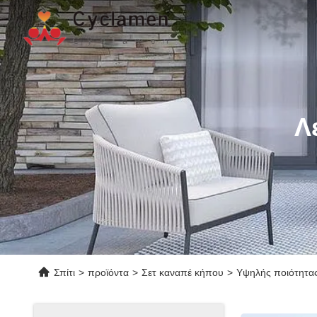
Λ
Σπίτι
>
προϊόντα
>
Σετ καναπέ κήπου
>
Υψηλής ποιότητας 