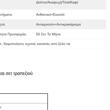
Δείπνο/Αναψυχή/Τσάι/Καφέ
κτήματα:
Ανθεκτικό+Ευκολό
ητα:
Αντικροσιόν+Αντικρακάρισμα
τητα Προσφοράς:
50 Σετ Το Μήνα
τ
, 
Χειροποίητος σχοινίς καναπές από ξύλο τικ
και σετ τραπεζιού
ο