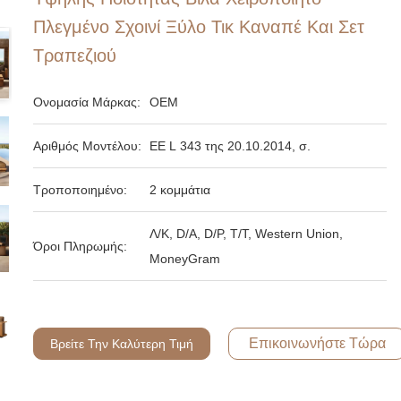
Πλεγμένο Σχοινί Ξύλο Τικ Καναπέ Και Σετ
Τραπεζιού
Ονομασία Μάρκας:
OEM
Αριθμός Μοντέλου:
ΕΕ L 343 της 20.10.2014, σ.
Τροποποιημένο:
2 κομμάτια
Λ/Κ, D/A, D/P, T/T, Western Union,
Όροι Πληρωμής:
MoneyGram
Επικοινωνήστε Τώρα
Βρείτε Την Καλύτερη Τιμή