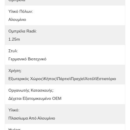
Υλικό Πόλων:
Αλουμίνιο
Ομπρέλα Radii:
1.25m
Στυλ:
Γερμανικό Βιοτεχνικό
Χρήση:
Εξωτερικός Χώρος\Κήπος\Πάρτιο\Πραχία\Χοτέλ\Εστιατόριο
Οργανωτής Κατασκευής:
Δέχεται Εξατομικευμένο OEM
Υλικό:
Πλαισίωμα Από Αλουμίνιο
Ημέρα: