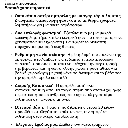
τέλεια ατμόσφαιρα.
Βασικά χαρακτηριστικά:
Οκτακόπιο οστέρι ομπρέλας με μαργαριτάρια λάμπας
:
Διασφαλίζει ομοιόμορφη φωτεινότητα με θερμά χρώματα
λαμπτήρων για μια άνετη ατμόσφαιρα.
Δύο επιλογές φωτισμού
: Εξοπλισμένο με μια μακρά
κόκκινη λαμπτήρα και ένα κεντρικό φως, το οποίο μπορεί να
χρησιμοποιηθεί ξεχωριστά με ανεξάρτητο διακόπτη,
παρέχοντας φωτισμό έως 6 ώρες.
Ρυθμίσιμη γωνία σκίασης
: Η μέση δομή του πυλώνα της
ομπρέλας περιλαμβάνει μια ενδιάμεση περιστρεφόμενη
συσκευή, που σας επιτρέπει να ελέγχετε την περιστροφή
της βεράντας και τη γωνία κλίσης χωρίς προσπάθεια.Μια
βολική χειροκίνητη μηχανή κάνει το άνοιγμα και το βάζοντας
την ομπρέλα ομαλό και απλό.
Διαρκής Κατασκευή
: Η ομπρέλα αυτή είναι
κατασκευασμένη από μια παχιά στήλη από ατσάλι χαμηλής
περιεκτικότητας σε άνθρακα, που έχει επεξεργαστεί με
ανθεκτική στη σκουριά μπογιά.
Σθεναρή βάση
: Η βάση της δεξαμενής νερού 20 κιλών
προσθέτει σταθερότητα, καθιστώντας την ομπρέλα
ανθεκτική στον άνεμο και αξιόπιστη.
Έλεγκτος Σχεδιασμός
: Διαθέτει ένα κατεστραμμένο