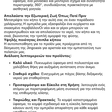
ύφασμα, ένα μοναδικό και μοντέρνο σχήμα και δυνατότητα
περιστροφής 360°, συνδυάζοντας πρακτικότητα με
αισθητική γοητεία.
Απολαύστε την Εξωτερική Ζωή Όπως Ποτέ Πριν
Μετατρέψτε τον κήπο ή την αυλή σας σε έναν παράδεισο
χαλάρωσης.Η ομπρέλα μας εξασφαλίζει ένα ευχάριστο και
σκιασμένο περιβάλλονΟι νέοι και οι γέροι μπορούν να
συγκεντρωθούν και να απολαύσουν το νερό, τον κήπο και τη
σκιά, βιώνοντας την τριπλή ομορφιά της φύσης.
Υψηλής ποιότητας έπιπλα κήπου
Η αυτοπεποίθηση για το προϊόν μας προέρχεται από τη
δέσμευση της Jingoasis για αριστεία και την εμπιστοσύνη των
πελατών μας.
Ανάλυση λεπτομερειών του προϊόντος:
Καλό υλικό
: Πυκνωμένο ύφασμα από πολυεστέρα και
χαλύβδινη θήκη για αυξημένη αντίσταση στον άνεμο.
Σταθερό σχέδιο
: Ενισχυμένη με πάχος βάσης δεξαμενής
νερού για σταθερότητα.
Προσαρμόσιμο και Εύκολο στη Χρήση
: λειτουργία ενός
ατόμου με περιστρεφόμενη μέση συσκευή για την επίτευξη
της επιθυμητής κλίσης.
Ταιριώδης και Πρακτικός
: Το κομψό κατεστραμμένο
ύφασμα, το κομψό σχεδιασμό και η εύκολη λειτουργία
κάνουν αυτή την ομπρέλα απαραίτητη για κάθε κομψό
υπαίθριο χώρο.