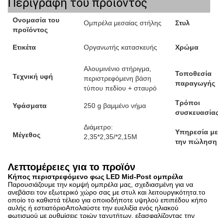
Περιγραφή του προϊόντος
Ονομασία του
Ομπρέλα μεσαίας στήλης
Στυλ
προϊόντος
Ετικέτα
Οργανωτής κατασκευής
Χρώμα
Αλουμινένιο στήριγμα,
Τοποθεσία
Τεχνική υφή
περιστρεφόμενη βάση
παραγωγής
τύπου πεδίου + σταυρό
Τρόποι
Υφάσματα
250 g βαμμένο νήμα
συσκευασία
Διάμετρο:
Υπηρεσία με
Μέγεθος
2,35*2,35/*2,15M
την πώληση
Λεπτομέρειες για το προϊόν
Κήπος περιστρεφόμενο φως LED Mid-Post ομπρέλα
Παρουσιάζουμε την κομψή ομπρέλα μας, σχεδιασμένη για να
ανεβάσει τον εξωτερικό χώρο σας με στυλ και λειτουργικότητα.το
οποίο το καθιστά τέλειο για οποιοδήποτε υψηλού επιπέδου κήπο
αυλής ή εστιατόριοΑπολαύστε την ευελιξία ενός ηλιακού
φωτισμού με ρυθμίσεις τριών ταχυτήτων, εξασφαλίζοντας την