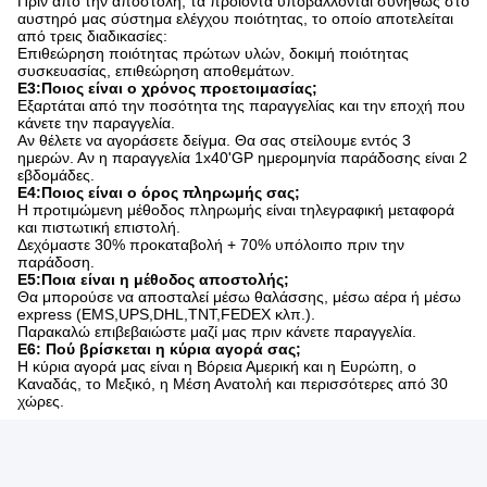
Πριν από την αποστολή, τα προϊόντα υποβάλλονται συνήθως στο
αυστηρό μας σύστημα ελέγχου ποιότητας, το οποίο αποτελείται
από τρεις διαδικασίες:
Επιθεώρηση ποιότητας πρώτων υλών, δοκιμή ποιότητας
συσκευασίας, επιθεώρηση αποθεμάτων.
Ε3:Ποιος είναι ο χρόνος προετοιμασίας;
Εξαρτάται από την ποσότητα της παραγγελίας και την εποχή που
κάνετε την παραγγελία.
Αν θέλετε να αγοράσετε δείγμα. Θα σας στείλουμε εντός 3
ημερών. Αν η παραγγελία 1x40'GP ημερομηνία παράδοσης είναι 2
εβδομάδες.
Ε4:Ποιος είναι ο όρος πληρωμής σας;
Η προτιμώμενη μέθοδος πληρωμής είναι τηλεγραφική μεταφορά
και πιστωτική επιστολή.
Δεχόμαστε 30% προκαταβολή + 70% υπόλοιπο πριν την
παράδοση.
Ε5:Ποια είναι η μέθοδος αποστολής;
Θα μπορούσε να αποσταλεί μέσω θαλάσσης, μέσω αέρα ή μέσω
express (EMS,UPS,DHL,TNT,FEDEX κλπ.).
Παρακαλώ επιβεβαιώστε μαζί μας πριν κάνετε παραγγελία.
Ε6: Πού βρίσκεται η κύρια αγορά σας;
Η κύρια αγορά μας είναι η Βόρεια Αμερική και η Ευρώπη, ο
Καναδάς, το Μεξικό, η Μέση Ανατολή και περισσότερες από 30
χώρες.
Ετικέτες: