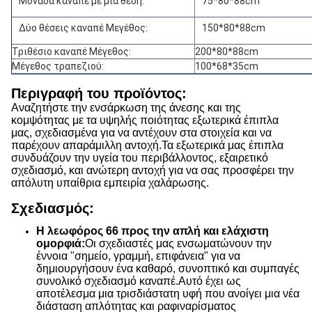
Μονάδα καναπέ με μία θέση:
75*80*88cm
Δύο θέσεις καναπέ Μεγέθος:
150*80*88cm
Τριθέσιο καναπέ Μέγεθος:
200*80*88cm
Μέγεθος τραπεζιού:
100*68*35cm
Περιγραφή του προϊόντος:
Αναζητήστε την ενσάρκωση της άνεσης και της
κομψότητας με τα υψηλής ποιότητας εξωτερικά έπιπλα
μας, σχεδιασμένα για να αντέχουν στα στοιχεία και να
παρέχουν απαράμιλλη αντοχή.Τα εξωτερικά μας έπιπλα
συνδυάζουν την υγεία του περιβάλλοντος, εξαιρετικό
σχεδιασμό, και ανώτερη αντοχή για να σας προσφέρει την
απόλυτη υπαίθρια εμπειρία χαλάρωσης.
Σχεδιασμός:
Η λεωφόρος 66 προς την απλή και ελάχιστη
ομορφιά:
Οι σχεδιαστές μας ενσωματώνουν την
έννοια "σημείο, γραμμή, επιφάνεια" για να
δημιουργήσουν ένα καθαρό, συνοπτικό και συμπαγές
συνολικό σχεδιασμό καναπέ.Αυτό έχει ως
αποτέλεσμα μια τρισδιάστατη υφή που ανοίγει μια νέα
διάσταση απλότητας και ραφιναρίσματος