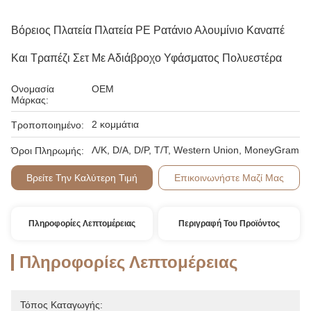
Βόρειος Πλατεία Πλατεία PE Ρατάνιο Αλουμίνιο Καναπέ
Και Τραπέζι Σετ Με Αδιάβροχο Υφάσματος Πολυεστέρα
Ονομασία
OEM
Μάρκας:
2 κομμάτια
Τροποποιημένο:
Λ/Κ, D/A, D/P, T/T, Western Union, MoneyGram
Όροι Πληρωμής:
Βρείτε Την Καλύτερη Τιμή
Επικοινωνήστε Μαζί Μας
Πληροφορίες Λεπτομέρειας
Περιγραφή Του Προϊόντος
Πληροφορίες Λεπτομέρειας
Τόπος Καταγωγής: