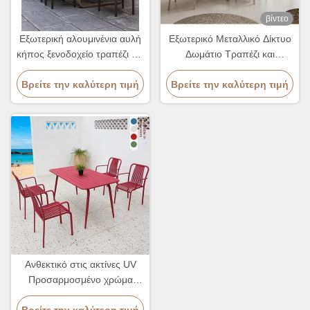
βίντεο
Εξωτερική αλουμινένια αυλή
Εξωτερικό Μεταλλικό Δίκτυο
κήπος ξενοδοχείο τραπέζι και
Δωμάτιο Τραπέζι και
καρέκλες Αδιάβροχα
Καρέκλες Αδιάβροχο
Βρείτε την καλύτερη τιμή
Ακτινοπνεύματα
Βρείτε την καλύτερη τιμή
Ακτινοπνευματώδες
Ανθεκτικό στις ακτίνες UV
Προσαρμοσμένο χρώμα
Εξωτερικό τραπέζι και
Βρείτε την καλύτερη τιμή
καρέκλες με έπιπλα κήπου