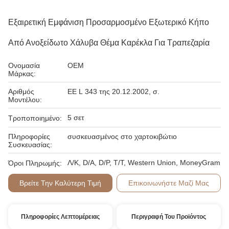
Εξαιρετική Εμφάνιση Προσαρμοσμένο Εξωτερικό Κήπο
Από Ανοξείδωτο Χάλυβα Θέμα Καρέκλα Για Τραπεζαρία
Ονομασία
OEM
Μάρκας:
Αριθμός
ΕΕ L 343 της 20.12.2002, σ.
Μοντέλου:
5 σετ
Τροποποιημένο:
Πληροφορίες
συσκευασμένος στο χαρτοκιβώτιο
Συσκευασίας:
Λ/Κ, D/A, D/P, T/T, Western Union, MoneyGram
Όροι Πληρωμής:
Βρείτε Την Καλύτερη Τιμή
Επικοινωνήστε Μαζί Μας
Πληροφορίες Λεπτομέρειας
Περιγραφή Του Προϊόντος