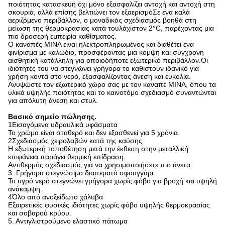
ποιότητας κατασκευή όχι μόνο εξασφαλίζει αντοχή και αντοχή στη
σκουριά, αλλά επίσης βελτιώνει τον εξαερισμόΣε ένα καλά
αεριζόμενο περιβάλλον, ο μοναδικός σχεδιασμός βοηθά στη
μείωση της θερμοκρασίας κατά τουλάχιστον 2°C, παρέχοντας μια
πιο δροσερή εμπειρία καθίσματος.
Ο καναπές MINA είναι ηλεκτροπληρωμένος και διαθέτει ένα
φινίρισμα με καλώδιο, προσφέροντας μια κομψή και σύγχρονη
αισθητική κατάλληλη για οποιοδήποτε εξωτερικό περιβάλλον.Οι
ιδιότητές του να στεγνώνει γρήγορα το καθιστούν ιδανικό για
χρήση κοντά στο νερό, εξασφαλίζοντας άνεση και ευκολία.
Ανυψώστε τον εξωτερικό χώρο σας με τον καναπέ MINA, όπου τα
υλικά υψηλής ποιότητας και το καινοτόμο σχεδιασμό συναντώνται
για απόλυτη άνεση και στυλ.
Βασικό σημείο πώλησης.
1Εισαγόμενα υδραυλικά υφάσματα
Το χρώμα είναι σταθερό και δεν εξασθενεί για 5 χρόνια.
2Σχεδιασμός χειρολαβών κατά της καύσης
Η εξωτερική τοποθέτηση μετά την έκθεση στην μεταλλική
επιφάνεια παράγει θερμική επίδραση.
Αντιθερμός σχεδιασμός για να χρησιμοποιήσετε πιο άνετα.
3. Γρήγορα στεγνώσιμο διαπερατό σφουγγάρι
Το υγρό νερό στεγνώνει γρήγορα χωρίς φόβο για βροχή και υψηλή
ανάκαμψη.
4Όλο από ανοξείδωτο χάλυβα
Εξαιρετικές φυσικές ιδιότητες χωρίς φόβο υψηλής θερμοκρασίας
και σοβαρού κρύου.
5. Αντιγλιστρούμενο ελαστικό πάτωμα