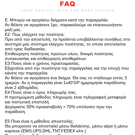
Ε: Μπορώ να αγοράσω δείγματα κατά την παραγγελία;
Αν θέλετε να αγοράσετε 1pc, παρακαλούμε να επικοινωνήσετε
μαζί μας.
Ε2: Πώς ελέγχετε την ποιότητα;
Πριν από την αποστολή, τα προϊόντα υποβάλλονται συνήθως στο
αυστηρό μας σύστημα ελέγχου ποιότητας, το οποίο αποτελείται
από τρεις διαδικασίες:
Επιθεώρηση ποιότητας πρώτων υλών, δοκιμή ποιότητας
συσκευασίας και επιθεώρηση αποθεμάτων.
Ε3:Ποιος είναι ο χρόνος προετοιμασίας;
Εξαρτάται από την ποσότητα της παραγγελίας και την εποχή που
κάνετε την παραγγελία.
Αν θέλετε να αγοράσετε ένα δείγμα. Θα σας το στείλουμε εντός 3
ημερών. Αν η παραγγελία είναι 1x40'GP ημερομηνία παράδοσης
είναι 2 εβδομάδες.
Ε4:Ποιος είναι ο όρος πληρωμής σας;
Η προτιμώμενη μέθοδος πληρωμής είναι τηλεγραφική μεταφορά
και πιστωτική επιστολή.
Δεχόμαστε 30% προκαταβολή + 70% υπόλοιπο πριν την
παράδοση.
Ε5:Ποια είναι η μέθοδος αποστολής;
Θα μπορούσε να αποσταλεί μέσω θαλάσσης, μέσω αέρα ή μέσω
express (EMS,UPS,DHL,TNT,FEDEX κλπ.).