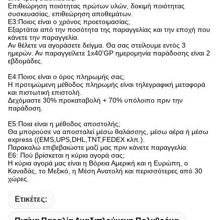
Επιθεώρηση ποιότητας πρώτων υλών, δοκιμή ποιότητας
συσκευασίας, επιθεώρηση αποθεμάτων.
Ε3:Ποιος είναι ο χρόνος προετοιμασίας;
Εξαρτάται από την ποσότητα της παραγγελίας και την εποχή που
κάνετε την παραγγελία.
Αν θέλετε να αγοράσετε δείγμα. Θα σας στείλουμε εντός 3
ημερών. Αν παραγγείλετε 1x40'GP ημερομηνία παράδοσης είναι 2
εβδομάδες.
Ε4:Ποιος είναι ο όρος πληρωμής σας;
Η προτιμώμενη μέθοδος πληρωμής είναι τηλεγραφική μεταφορά
και πιστωτική επιστολή.
Δεχόμαστε 30% προκαταβολή + 70% υπόλοιπο πριν την
παράδοση.
Ε5:Ποια είναι η μέθοδος αποστολής;
Θα μπορούσε να αποσταλεί μέσω θαλάσσης, μέσω αέρα ή μέσω
express ((EMS,UPS,DHL,TNT,FEDEX κλπ.).
Παρακαλώ επιβεβαιώστε μαζί μας πριν κάνετε παραγγελία.
Ε6: Πού βρίσκεται η κύρια αγορά σας;
Η κύρια αγορά μας είναι η Βόρεια Αμερική και η Ευρώπη, ο
Καναδάς, το Μεξικό, η Μέση Ανατολή και περισσότερες από 30
χώρες.
Ετικέτες: