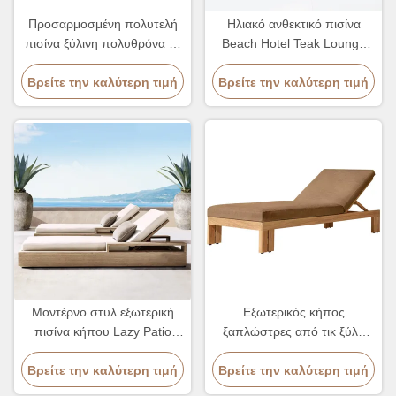
Προσαρμοσμένη πολυτελή
Ηλιακό ανθεκτικό πισίνα
πισίνα ξύλινη πολυθρόνα με
Beach Hotel Teak Lounge
5 ταχύτητες
Chair με ρυθμιζόμενο
Βρείτε την καλύτερη τιμή
Βρείτε την καλύτερη τιμή
εστιατόριο πλάτης
Μοντέρνο στυλ εξωτερική
Εξωτερικός κήπος
πισίνα κήπου Lazy Patio
ξαπλώστρες από τικ ξύλο
Leisure Chair Lounge Bed
μοντέρνο στυλ ξενοδοχείο
Βρείτε την καλύτερη τιμή
για ύπνο
Βρείτε την καλύτερη τιμή
πισίνα καθίσμα και κρεβάτι