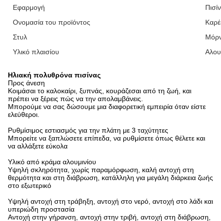
Εφαρμογή
Πισίν
Ονομασία του προϊόντος
Καρέ
Στυλ
Μόρν
Υλικό πλαισίου
Αλου
Ηλιακή πολυθρόνα πισίνας
Προς άνεση
Κοιμάσαι το καλοκαίρι, ξυπνάς, κουράζεσαι από τη ζωή, και
πρέπει να ξέρεις πώς να την απολαμβάνεις.
Μπορούμε να σας δώσουμε μια διαφορετική εμπειρία όταν είστε
ελεύθεροι.
Ρυθμίσιμος εστιασμός για την πλάτη με 3 ταχύτητες
Μπορείτε να ξαπλώσετε επίπεδα, να ρυθμίσετε όπως θέλετε και
να αλλάξετε εύκολα
Υλικό από κράμα αλουμινίου
Υψηλή σκληρότητα, χωρίς παραμόρφωση, καλή αντοχή στη
θερμότητα και στη διάβρωση, κατάλληλη για μεγάλη διάρκεια ζωής
στο εξωτερικό
Υψηλή αντοχή στη τράβηξη, αντοχή στο νερό, αντοχή στο λάδι και
υπεριώδη προστασία
Αντοχή στην γήρανση, αντοχή στην τριβή, αντοχή στη διάβρωση,